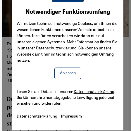
Youtube Embed
Akzeptieren
Notwendiger Funktionsumfang
Google Maps Embed
Wir nutzen technisch notwendige Cookies, um Ihnen die
wesentlichen Funktionen unserer Website anbieten zu
können. Ihre Daten verarbeiten wir dann nur auf
unseren eigenen Systemen. Mehr Information finden Sie
Es zeige sich die Schwäche und die Problematik einer
in unserer
Datenschutzerklärung
. Sie können unsere
“Staatsräson”, die – abgeleitet von der Singularität des
Website damit nur im technisch notwendigen Umfang
Holocaust – die universellen Lehren aus den
nutzen.
Menschheitsverbrechen des Dritten Reiches auf die Solidarität
mit Jüdinnen und Juden begrenzt, sagt der Historiker Jürgen
Ablehnen
Zimmerer von der Universität Hamburg. (Foto: Sebastian Engels
-UHH)
Lesen Sie alle Details in unserer
Datenschutzerklärung
.
Sie können Ihre hier abgegebene Einwilligung jederzeit
Deutschland erlebt einen Rechtsruck im
einsehen und widerrufen.
politischen Diskurs und Minderheiten in
der Gesellschaft werden zunehmend
Datenschutzerklärung
Impressum
stigmatisiert. Ein neues