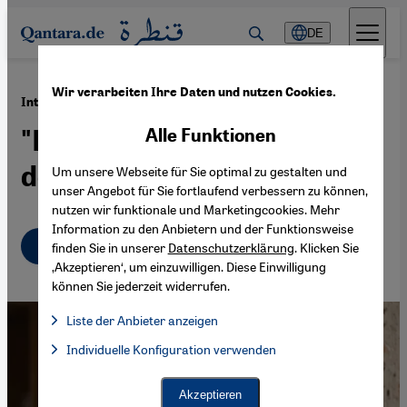
Direkt zum Inhalt springen
DE
Wir verarbeiten Ihre Daten und nutzen Cookies.
·
29.01.2024
Interview mit dem Historiker Jürgen Zimmerer
"Es braucht einen Aufstand
Alle Funktionen
der Anständigen!“
Um unsere Webseite für Sie optimal zu gestalten und
unser Angebot für Sie fortlaufend verbessern zu können,
nutzen wir funktionale und Marketingcookies. Mehr
Information zu den Anbietern und der Funktionsweise
Deutsch
English
عربي
finden Sie in unserer
Datenschutzerklärung
. Klicken Sie
‚Akzeptieren‘, um einzuwilligen. Diese Einwilligung
können Sie jederzeit widerrufen.
Liste der Anbieter anzeigen
Liste der Anbieter:
Individuelle Konfiguration verwenden
Facebook Embed / Facebook Connect
Facebook Embed / Facebook Connect, Google Maps Embed, Go
Google Tag Manager
Twitter Embed
Akzeptieren
Instagram Embed