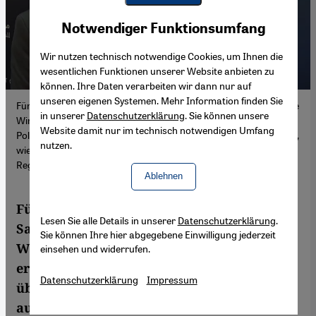
Youtube Embed
Akzeptieren
Notwendiger Funktionsumfang
Google Maps Embed
Wir nutzen technisch notwendige Cookies, um Ihnen die
wesentlichen Funktionen unserer Website anbieten zu
können. Ihre Daten verarbeiten wir dann nur auf
unseren eigenen Systemen. Mehr Information finden Sie
Für den Ökonomen Yezod Sayigh liegt die Ursache für die aktuelle
in unserer
Datenschutzerklärung
. Sie können unsere
Wirtschafts- und Finanzkrise in Ägypten in erster Linie in einer
Website damit nur im technisch notwendigen Umfang
Politik der übermäßigen Verschuldung. Es sei überdies ein Fehler,
nutzen.
wie die deutsche und die europäische Politik mit dem al-Sisi-
Regime umgehen
Ablehnen
Für den renommierten Ökonomen Yazid
Lesen Sie alle Details in unserer
Datenschutzerklärung
.
Sayegh liegt die Ursache für die aktuelle
Sie können Ihre hier abgegebene Einwilligung jederzeit
Wirtschafts- und Finanzkrise in Ägypten in
einsehen und widerrufen.
erster Linie in einer Politik der
Datenschutzerklärung
Impressum
übermäßigen Verschuldung. Es sei
außerdem ein Fehler, wie die deutsche und