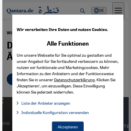
Direkt zum Inhalt springen
DE
Wir verarbeiten Ihre Daten und nutzen Cookies.
·
03.04.2023
Wirtschaftskrise in Ägypten
Die Verschuldung treibt
Alle Funktionen
Ägypten in den Ruin
Um unsere Webseite für Sie optimal zu gestalten und
unser Angebot für Sie fortlaufend verbessern zu können,
nutzen wir funktionale und Marketingcookies. Mehr
Information zu den Anbietern und der Funktionsweise
Deutsch
English
عربي
finden Sie in unserer
Datenschutzerklärung
. Klicken Sie
‚Akzeptieren‘, um einzuwilligen. Diese Einwilligung
können Sie jederzeit widerrufen.
Liste der Anbieter anzeigen
Liste der Anbieter:
Individuelle Konfiguration verwenden
Facebook Embed / Facebook Connect
Facebook Embed / Facebook Connect, Google Maps Embed, Go
Google Tag Manager
Twitter Embed
Akzeptieren
Instagram Embed